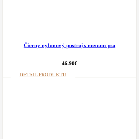
Čierny nylonový postroj s menom psa
46.90
€
DETAIL PRODUKTU