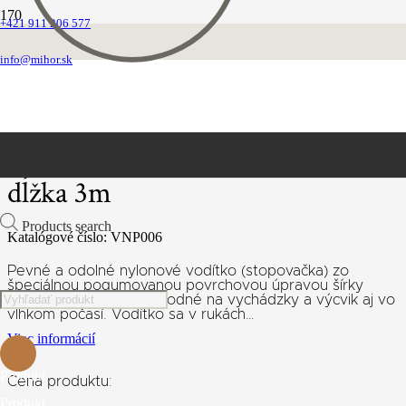
+421 911 206 577
Domovská stránka
Vodítka
info@mihor.sk
Vôdzky stopovavcie
Pogumované stopovacie vodítko: dĺžka 3m
Pogumované stopovacie vodítko:
dĺžka 3m
Products search
Katalógové číslo:
VNP006
Pevné a odolné nylonové vodítko (stopovačka) zo
špeciálnou pogumovanou povrchovou úpravou šírky
25mm a dĺžky 3m, je vhodné na vychádzky a výcvik aj vo
vlhkom počasí. Vodítko sa v rukách…
Viac informácií
Produkt
Cena produktu:
Produkt