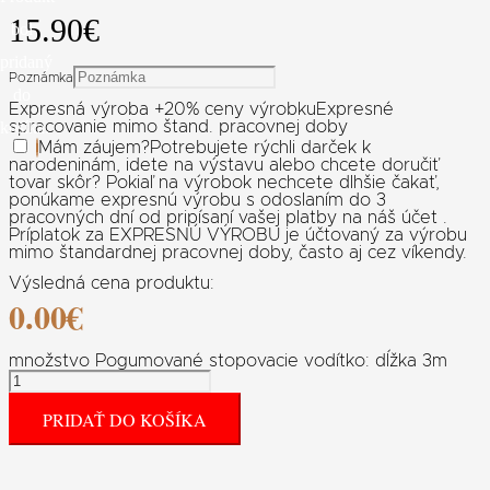
15.90
€
bol
pridaný
Poznámka
do
Expresná výroba +20% ceny výrobku
Expresné
košíka.
spracovanie mimo štand. pracovnej doby
Mám záujem
?
Potrebujete rýchli darček k
narodeninám, idete na výstavu alebo chcete doručiť
tovar skôr? Pokiaľ na výrobok nechcete dlhšie čakať,
ponúkame expresnú výrobu s odoslaním do 3
pracovných dní od pripísaní vašej platby na náš účet .
Príplatok za EXPRESNÚ VÝROBU je účtovaný za výrobu
mimo štandardnej pracovnej doby, často aj cez víkendy.
Výsledná cena produktu:
0.00
€
množstvo Pogumované stopovacie vodítko: dĺžka 3m
PRIDAŤ DO KOŠÍKA