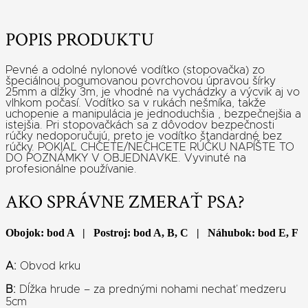
POPIS PRODUKTU
Pevné a odolné nylonové vodítko (stopovačka) zo
špeciálnou pogumovanou povrchovou úpravou šírky
25mm a dĺžky 3m, je vhodné na vychádzky a výcvik aj vo
vlhkom počasí. Vodítko sa v rukách nešmíka, takže
uchopenie a manipulácia je jednoduchšia , bezpečnejšia a
istejšia. Pri stopovačkách sa z dôvodov bezpečnosti
rúčky nedoporučujú, preto je vodítko štandardné bez
rúčky. POKIAĽ CHCETE/NECHCETE RÚČKU NAPÍŠTE TO
DO POZNÁMKY V OBJEDNAVKE. Vyvinuté na
profesionálne používanie.
AKO SPRÁVNE ZMERAŤ PSA?
Obojok: bod A | Postroj: bod A, B, C | Náhubok: bod E, F
A:
Obvod krku
B:
Dĺžka hrude – za prednými nohami nechať medzeru
5cm