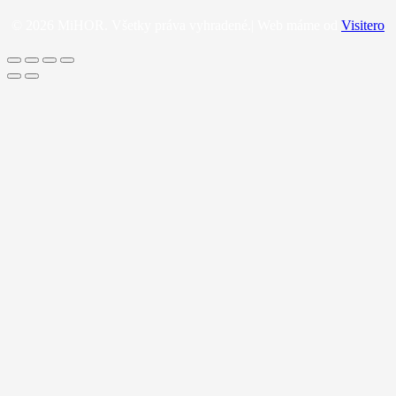
© 2026 MiHOR. Všetky práva vyhradené.| Web máme od
Visitero