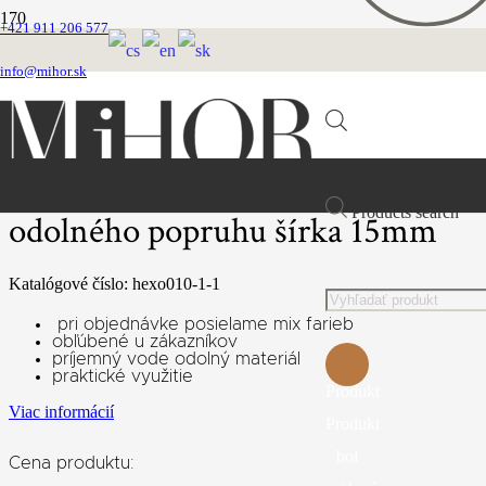
+421 911 206 577
Domovská stránka
VEĽKOOBCHOD
info@mihor.sk
OBOJKY
Polosťahovací obojok z vode odolného popruhu šírka 15mm
Polosťahovací obojok z vode
Products search
odolného popruhu šírka 15mm
Katalógové číslo:
hexo010-1-1
pri objednávke posielame mix farieb
obľúbené u zákazníkov
príjemný vode odolný materiál
praktické využitie
Produkt
Viac informácií
Produkt
bol
Cena produktu: