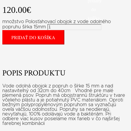
pridaný
120.00
€
do
košíka.
množstvo Polosťahovací obojok z vode odolného
popruhu šírka 15mm
PRIDAŤ DO KOŠÍKA
POPIS PRODUKTU
Vode odolná obojok z popruh o šírke 15 mm a nad
nastaviteľný od 32cm do 40cm Vhodné pre malé
plemená psov. Popruh má obojstrannú štruktúru v tvare
včelieho plástu a je potiahnutý PVC materiálom. Oproti
bežným polypropylénovým popruhom sa vyznačujú
oveľa väčšou odolnosťou. Popruhy sa neodierajú,
nevyťahujú, 100% odolávajú vode a baktériám. Pri
odbere viac kusov posielame mix farieb v čo najširšej
farebnej kombinácii