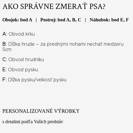
AKO SPRÁVNE ZMERAŤ PSA?
Obojok: bod A | Postroj: bod A, B, C | Náhubok: bod E, F
A:
Obvod krku
B:
Dĺžka hrude – za prednými nohami nechať medzeru
5cm
C:
Obvod hrudníku
E:
Obvod pysku
F:
Dĺžka pysku/velkosť pysku
PERSONALIZOVANÉ VÝROBKY
s detailmi podľa Vašich predstáv