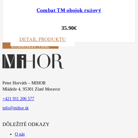
Combat TM obojok ružový
35.90
€
DETAIL PRODUKTU
ZOBRAZIŤ VIAC
Peter Horváth – MIHOR
Mládeže 4, 95301 Zlaté Moravce
+421 911 206 577
info@mihor.sk
DÔLEŽITÉ ODKAZY
O nás