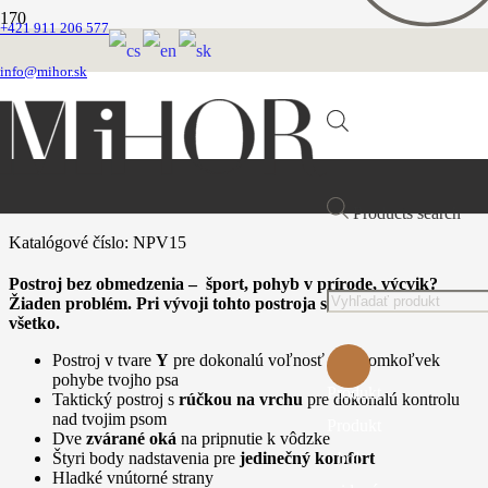
+421 911 206 577
Domovská stránka
Postroje
info@mihor.sk
Postroj nylonový
Ružový nylonový postroj
Ružový nylonový postroj
Products search
Katalógové číslo:
NPV15
Postroj bez obmedzenia – šport, pohyb v prírode, výcvik?
Žiaden problém. Pri vývoji tohto postroja sme mysleli na
všetko.
Postroj v tvare
Y
pre dokonalú voľnosť pri akomkoľvek
pohybe tvojho psa
Produkt
Taktický postroj s
rúčkou na vrchu
pre dokonalú kontrolu
nad tvojim psom
Produkt
Dve
zvárané oká
na pripnutie k vôdzke
bol
Štyri body nadstavenia pre
jedinečný komfort
Hladké vnútorné strany