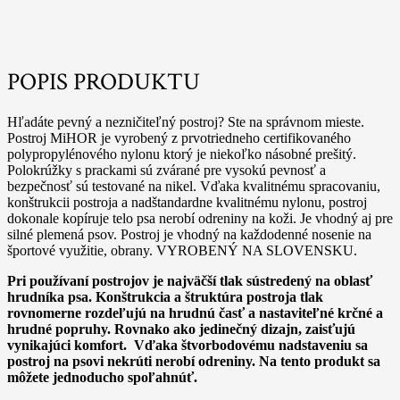
POPIS PRODUKTU
Hľadáte pevný a nezničiteľný postroj? Ste na správnom mieste.
Postroj MiHOR je vyrobený z prvotriedneho certifikovaného
polypropylénového nylonu ktorý je niekoľko násobné prešitý.
Polokrúžky s prackami sú zvárané pre vysokú pevnosť a
bezpečnosť sú testované na nikel. Vďaka kvalitnému spracovaniu,
konštrukcii postroja a nadštandardne kvalitnému nylonu, postroj
dokonale kopíruje telo psa nerobí odreniny na koži. Je vhodný aj pre
silné plemená psov. Postroj je vhodný na každodenné nosenie na
športové využitie, obrany. VYROBENÝ NA SLOVENSKU.
Pri používaní postrojov je najväčší tlak sústredený na oblasť
hrudníka psa. Konštrukcia a štruktúra postroja tlak
rovnomerne rozdeľujú na hrudnú časť a nastaviteľné krčné a
hrudné popruhy. Rovnako ako jedinečný dizajn, zaisťujú
vynikajúci komfort. Vďaka štvorbodovému nadstaveniu sa
postroj na psovi nekrúti nerobí odreniny. Na tento produkt sa
môžete jednoducho spoľahnúť.