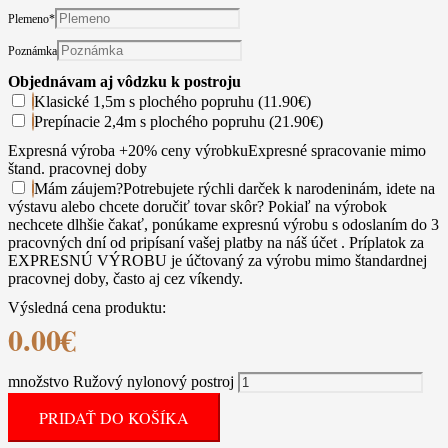
Plemeno
*
Poznámka
Objednávam aj vôdzku k postroju
Klasické 1,5m s plochého popruhu (11.90€)
Prepínacie 2,4m s plochého popruhu (21.90€)
Expresná výroba +20% ceny výrobku
Expresné spracovanie mimo
štand. pracovnej doby
Mám záujem
?
Potrebujete rýchli darček k narodeninám, idete na
výstavu alebo chcete doručiť tovar skôr? Pokiaľ na výrobok
nechcete dlhšie čakať, ponúkame expresnú výrobu s odoslaním do 3
pracovných dní od pripísaní vašej platby na náš účet . Príplatok za
EXPRESNÚ VÝROBU je účtovaný za výrobu mimo štandardnej
pracovnej doby, často aj cez víkendy.
Výsledná cena produktu:
0.00
€
množstvo Ružový nylonový postroj
PRIDAŤ DO KOŠÍKA