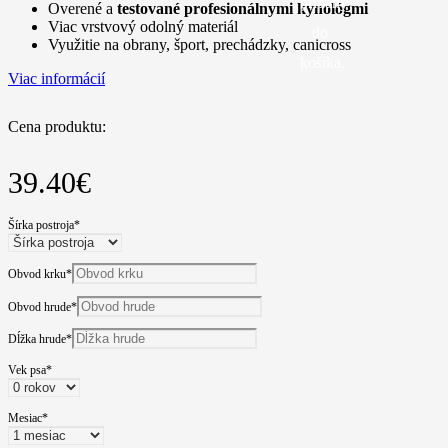
pridaný
Overené a
testované profesionálnymi kynológmi
Viac vrstvový odolný materiál
do
Využitie na obrany, šport, prechádzky, canicross
košíka.
Viac informácií
Cena produktu:
39.40
€
Šírka postroja
*
Obvod krku
*
Obvod hrude
*
Dĺžka hrude
*
Vek psa
*
Mesiac
*