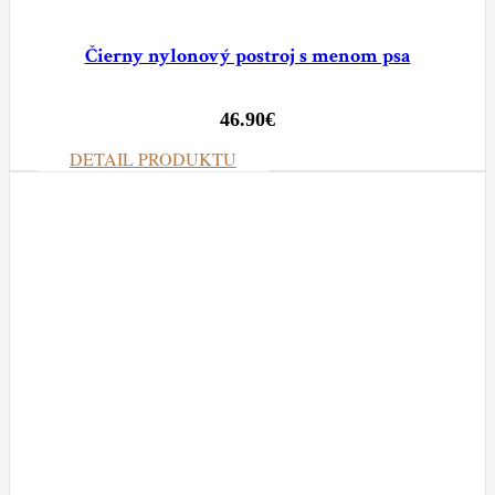
Čierny nylonový postroj s menom psa
46.90
€
DETAIL PRODUKTU