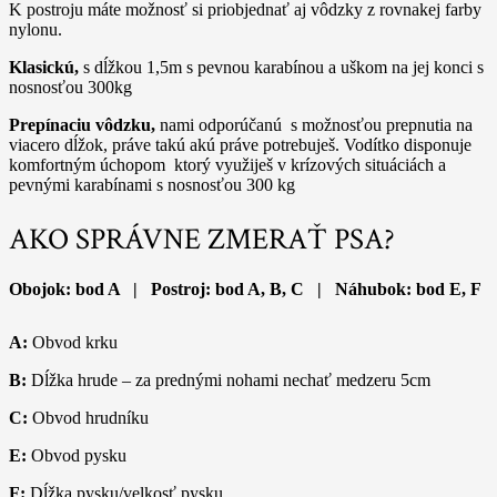
K postroju máte možnosť si priobjednať aj vôdzky z rovnakej farby
nylonu.
Klasickú,
s dĺžkou 1,5m s pevnou karabínou a uškom na jej konci s
nosnosťou 300kg
Prepínaciu vôdzku,
nami odporúčanú s možnosťou prepnutia na
viacero dĺžok, práve takú akú práve potrebuješ. Vodítko disponuje
komfortným úchopom ktorý využiješ v krízových situáciách a
pevnými karabínami s nosnosťou 300 kg
AKO SPRÁVNE ZMERAŤ PSA?
Obojok: bod A | Postroj: bod A, B, C | Náhubok: bod E, F
A:
Obvod krku
B:
Dĺžka hrude – za prednými nohami nechať medzeru 5cm
C:
Obvod hrudníku
E:
Obvod pysku
F:
Dĺžka pysku/velkosť pysku