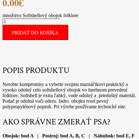
0.00
€
množstvo Softshellový obojok folklore
PRIDAŤ DO KOŠÍKA
POPIS PRODUKTU
Nerobte kompromisy a vyberte svojmu maznáčikovi praktický a
vysoko odolný celo softshellový obojok vo farebnom prevedení
folklore. Softshell je extra ľahký, vode odolný a priedušný materiál.
Potlač je odolná voči oderu. Jadro obojku tvorí pevný
polypropylénový popruh. Pri výrobe používame technické nite.
AKO SPRÁVNE ZMERAŤ PSA?
Obojok: bod A | Postroj: bod A, B, C | Náhubok: bod E, F