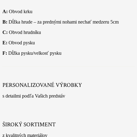
A:
Obvod krku
B:
Dĺžka hrude – za prednými nohami nechať medzeru 5cm
C:
Obvod hrudníku
E:
Obvod pysku
F:
Dĺžka pysku/velkosť pysku
PERSONALIZOVANÉ VÝROBKY
s detailmi podľa Vašich predstáv
ŠIROKÝ SORTIMENT
z kvalitných materiálov