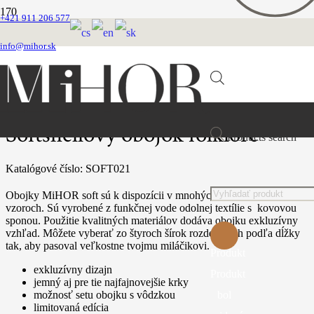
+421 911 206 577
Domovská stránka
Obojky
info@mihor.sk
Softshellove
Softshellový obojok folklore
Softshellový obojok folklore
Products search
Katalógové číslo:
SOFT021
Obojky MiHOR soft sú k dispozícii v mnohých atraktívnych
vzoroch. Sú vyrobené z funkčnej vode odolnej textílie s kovovou
sponou. Použitie kvalitných materiálov dodáva obojku exkluzívny
vzhľad. Môžete vyberať zo štyroch šírok rozdelených podľa dĺžky
tak, aby pasoval veľkostne tvojmu miláčikovi.
Produkt
exkluzívny dizajn
Produkt
jemný aj pre tie najfajnovejšie krky
bol
možnosť setu obojku s vôdzkou
limitovaná edícia