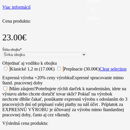
pridaný
Viac informácií
do
košíka.
Cena produktu:
23.00
€
Šírka obojku
*
Objednať aj vodítko k obojku
Klasické 1,2 m (17.00€)
Prepínacie (30.00€)
Clear selection
Expresná výroba +20% ceny výrobku
Expresné spracovanie mimo
štand. pracovnej doby
Mám záujem
?
Potrebujete rýchli darček k narodeninám, idete na
výstavu alebo chcete doručiť tovar skôr? Pokiaľ na výrobok
nechcete dlhšie čakať, ponúkame expresnú výrobu s odoslaním do 3
pracovných dní od pripísaní vašej platby na náš účet . Príplatok za
EXPRESNÚ VÝROBU je účtovaný za výrobu mimo štandardnej
pracovnej doby, často aj cez víkendy.
Výsledná cena produktu: