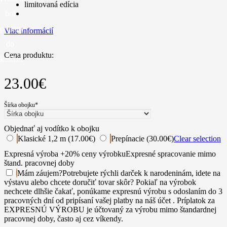
limitovaná edícia
bol
pridaný
Viac informácií
do
Cena produktu:
košíka.
23.00
€
Šírka obojku
*
Objednať aj vodítko k obojku
Klasické 1,2 m (17.00€)
Prepínacie (30.00€)
Clear selection
Expresná výroba +20% ceny výrobku
Expresné spracovanie mimo
štand. pracovnej doby
Mám záujem
?
Potrebujete rýchli darček k narodeninám, idete na
výstavu alebo chcete doručiť tovar skôr? Pokiaľ na výrobok
nechcete dlhšie čakať, ponúkame expresnú výrobu s odoslaním do 3
pracovných dní od pripísaní vašej platby na náš účet . Príplatok za
EXPRESNÚ VÝROBU je účtovaný za výrobu mimo štandardnej
pracovnej doby, často aj cez víkendy.