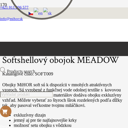
+421 911 206 577
Domovská stránka
Obojky
info@mihor.sk
Softshellove
Softshellový obojok MEADOW
Softshellový obojok MEADOW
Products search
Katalógové číslo:
SOFT009
Obojky MiHOR soft sú k dispozícii v mnohých atraktívnych
vzoroch. Sú vyrobené z funkčnej vode odolnej textílie s kovovou
sponou. Použitie kvalitných materiálov dodáva obojku exkluzívny
vzhľad. Môžete vyberať zo štyroch šírok rozdelených podľa dĺžky
tak, aby pasoval veľkostne tvojmu miláčikovi.
exkluzívny dizajn
Produkt
jemný aj pre tie najfajnovejšie krky
možnosť setu obojku s vôdzkou
Produkt