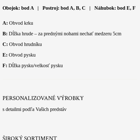
Obojok: bod A | Postroj: bod A, B, C | Náhubok: bod E, F
A:
Obvod krku
B:
Dĺžka hrude – za prednými nohami nechať medzeru 5cm
C:
Obvod hrudníku
E:
Obvod pysku
F:
Dĺžka pysku/velkosť pysku
PERSONALIZOVANÉ VÝROBKY
s detailmi podľa Vašich predstáv
ŠIROKÝ SORTIMENT