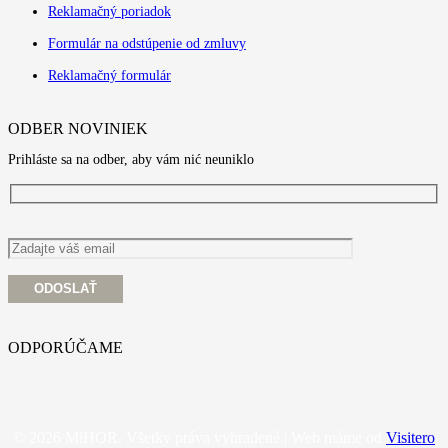
Reklamačný poriadok
Formulár na odstúpenie od zmluvy
Reklamačný formulár
ODBER NOVINIEK
Prihláste sa na odber, aby vám nić neuniklo
ODPORÚČAME
© 2026 MiHOR. Všetky práva vyhradené.| Web máme od
Visitero