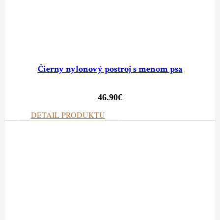
Čierny nylonový postroj s menom psa
46.90
€
DETAIL PRODUKTU