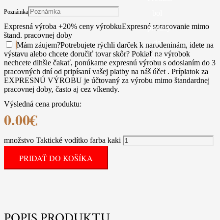
Poznámka
bol
Expresná výroba +20% ceny výrobku
Expresné spracovanie mimo
pridaný
štand. pracovnej doby
do
Mám záujem
?
Potrebujete rýchli darček k narodeninám, idete na
výstavu alebo chcete doručiť tovar skôr? Pokiaľ na výrobok
košíka.
nechcete dlhšie čakať, ponúkame expresnú výrobu s odoslaním do 3
pracovných dní od pripísaní vašej platby na náš účet . Príplatok za
EXPRESNÚ VÝROBU je účtovaný za výrobu mimo štandardnej
pracovnej doby, často aj cez víkendy.
Výsledná cena produktu:
0.00
€
množstvo Taktické vodítko farba kaki
PRIDAŤ DO KOŠÍKA
POPIS PRODUKTU