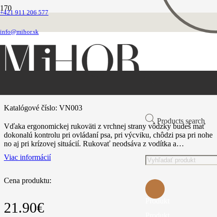
+421 911 206 577
Domovská stránka
Vodítka
info@mihor.sk
Vôdzky nylonové ploché
Taktické vodítko farba kaki
Taktické vodítko farba kaki
Katalógové číslo:
VN003
Products search
Vďaka ergonomickej rukoväti z vrchnej strany vôdzky budeš mať
dokonalú kontrolu pri ovládaní psa, pri výcviku, chôdzi psa pri nohe
no aj pri krízovej situácií. Rukovať neodsáva z vodítka a…
Viac informácií
Cena produktu:
Produkt
21.90
€
Produkt