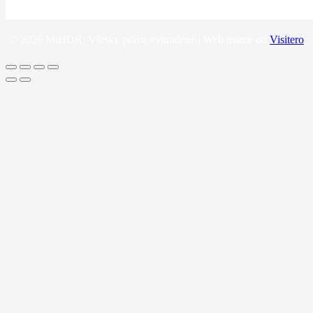
© 2026 MiHOR. Všetky práva vyhradené.| Web máme od
Visitero