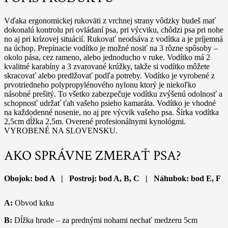
Vďaka ergonomickej rukoväti z vrchnej strany vôdzky budeš mať
dokonalú kontrolu pri ovládaní psa, pri výcviku, chôdzi psa pri nohe
no aj pri krízovej situácií. Rukovať neodsáva z vodítka a je príjemná
na úchop. Prepínacie vodítko je možné nosiť na 3 rôzne spôsoby –
okolo pása, cez rameno, alebo jednoducho v ruke. Vodítko má 2
kvalitné karabíny a 3 zvarované krúžky, takže si vodítko môžete
skracovať alebo predlžovať podľa potreby. Vodítko je vyrobené z
prvotriedneho polypropylénového nylonu ktorý je niekoľko
násobné prešitý. To všetko zabezpečuje vodítku zvýšenú odolnosť a
schopnosť udržať ťah vašeho psieho kamaráta. Vodítko je vhodné
na každodenné nosenie, no aj pre výcvik vašeho psa. Šírka vodítka
2,5cm dĺžka 2,5m. Overené profesionálnymi kynológmi.
VYROBENÉ NA SLOVENSKU.
AKO SPRÁVNE ZMERAŤ PSA?
Obojok: bod A | Postroj: bod A, B, C | Náhubok: bod E, F
A:
Obvod krku
B:
Dĺžka hrude – za prednými nohami nechať medzeru 5cm