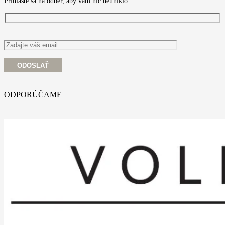
Prihláste sa na odber, aby vám nić neuniklo
ODPORÚČAME