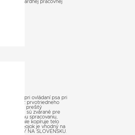
mimo štandardnej pracovnej
 kontrolu pri ovládaní psa pri
je vyrobený z prvotriedneho
ľko násobné prešitý
y s prackami sú zvárané pre
a kvalitnému spracovaniu,
jok dokonale kopíruje telo
ená psov. Obojok je vhodný na
any. VYROBENÝ NA SLOVENSKU.