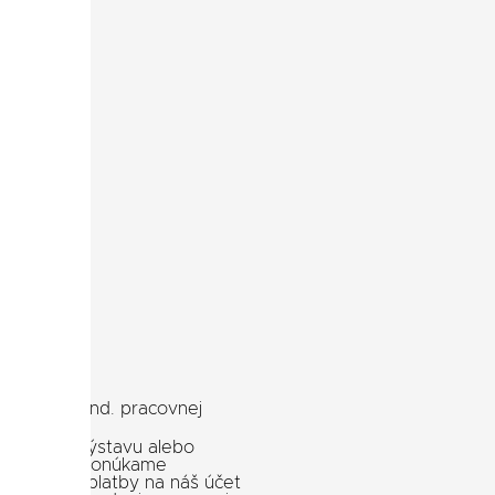
e mimo štand. pracovnej
 idete na výstavu alebo
hšie čakať, ponúkame
saní vašej platby na náš účet