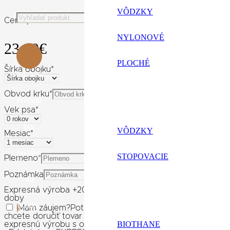
VÔDZKY
Cena produktu:
NYLONOVÉ
23.90
€
PLOCHÉ
Šírka obojku
*
Produkt
Obvod krku
*
Produkt
Vek psa
*
bol
VÔDZKY
Mesiac
*
pridaný
STOPOVACIE
Plemeno
*
Poznámka
do
Expresná výroba +20% ceny výrobku
Expresné spracovani
doby
košíka.
Mám záujem
?
Potrebujete rýchli darček k narodeninám,
chcete doručiť tovar skôr? Pokiaľ na výrobok nechcete dl
BIOTHANE
expresnú výrobu s odoslaním do 3 pracovných dní od pripí