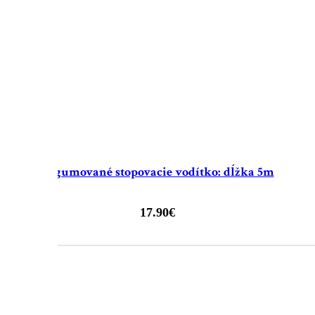
Pogumované stopovacie vodítko: dĺžka 5m
17.90
€