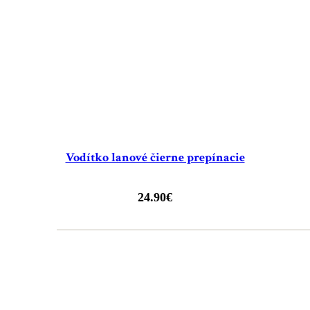
Vodítko lanové čierne prepínacie
24.90
€