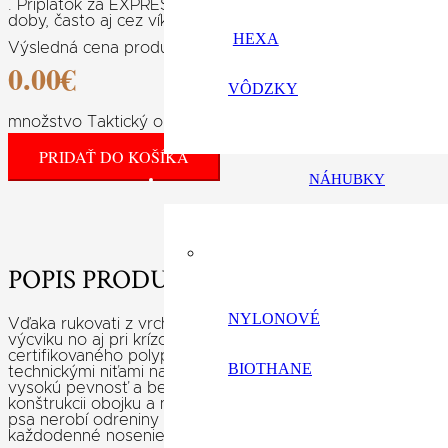
. Príplatok za EXPRESNÚ VÝROBU je účtovaný za výrobu 
doby, často aj cez víkendy.
HEXA
Výsledná cena produktu:
0.00
€
VÔDZKY
množstvo Taktický obojok s rúčkou čierny
PRIDAŤ DO KOŠÍKA
NÁHUBKY
POPIS PRODUKTU
NYLONOVÉ
Vďaka rukovati z vrchnej strany obojku budeš mať dokonalú
výcviku no aj pri krízovej situácií. Taktický obojok MiHOR 
certifikovaného polypropylénového nylonu, ktorý je nieko
BIOTHANE
technickými niťami na profesionálnych strojoch. Polokrúžk
vysokú pevnosť a bezpečnosť sú testované na nikel. Vďak
konštrukcii obojku a nadštandardne kvalitnému nylonu, obo
psa nerobí odreniny na koži. Je vhodný aj pre silné plem
každodenné nosenie na športové využitie, výcvik, obr