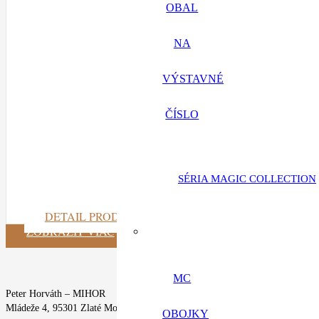
OBAL
NA
VÝSTAVNÉ
ČÍSLO
SÉRIA MAGIC COLLECTION
DETAIL PRODUKTU
ZOBRAZIŤ VIAC
MC
Peter Horváth – MIHOR
Mládeže 4, 95301 Zlaté Moravce
OBOJKY