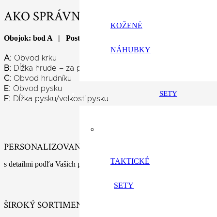
AKO SPRÁVNE ZMERAŤ PSA?
KOŽENÉ
Obojok: bod A | Postroj: bod A, B, C | Náhubok: bod E, F
NÁHUBKY
A:
Obvod krku
B:
Dĺžka hrude – za prednými nohami nechať medzeru 5c
C:
Obvod hrudníku
E:
Obvod pysku
SETY
F:
Dĺžka pysku/velkosť pysku
PERSONALIZOVANÉ VÝROBKY
TAKTICKÉ
s detailmi podľa Vašich predstáv
SETY
ŠIROKÝ SORTIMENT