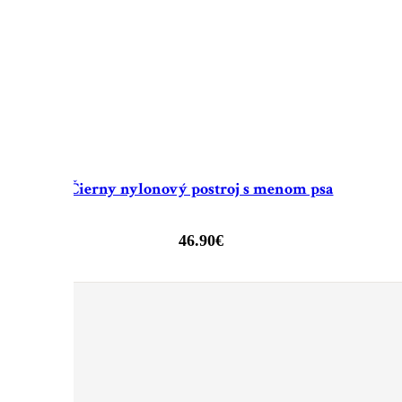
Čierny nylonový postroj s menom psa
46.90
€