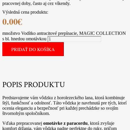
pracovnej doby, často aj cez víkendy.
Výsledná cena produktu:
0.00
€
množstvo Vodítko antracitové prepínacie, MAGIC COLLECTION
s bl. hnedou omotávkou
PRIDAŤ DO KOŠÍKA
POPIS PRODUKTU
Predstavujeme vám vôdzku z horolezeckého lana, ktorá kombinuje
štýl, funkčnosť a odolnosť. Táto vôdzka je navrhnutá pre tých, ktorí
ocenia eleganciu a bezpečnosť pri každej prechádzke so svojím
štvornohým spoločníkom.
Vďaka prepracovanej
omotávke z paracordu
, ktorá zvyšuje
komfort držania, vám vôdzka padne perfektne do ruky, pričom