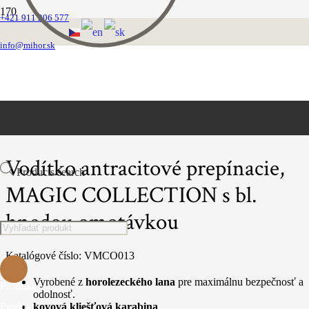
+421 911 206 577
Domovská stránka
SÉRIA MAGIC COLLECTION
info@mihor.sk
Magic Collection vôdzky s omotávkov
Vodítko antracitové prepínacie, MAGIC COLLECTION s bl. hnedou
omotávkou
Vodítko antracitové prepínacie,
Products search
MAGIC COLLECTION s bl.
hnedou omotávkou
Katalógové číslo:
VMCO013
Vyrobené z
horolezeckého lana
pre maximálnu bezpečnosť a
Produkt
odolnosť.
Produkt
kovová kliešťová karabina