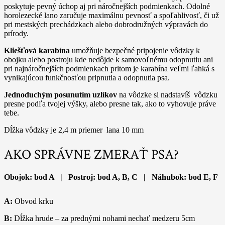
poskytuje pevný úchop aj pri náročnejších podmienkach. Odolné
horolezecké lano zaručuje maximálnu pevnosť a spoľahlivosť, či už
pri mestských prechádzkach alebo dobrodružných výpravách do
prírody.
Kliešťová karabína
umožňuje bezpečné pripojenie vôdzky k
obojku alebo postroju kde nedôjde k samovoľnému odopnutiu ani
pri najnáročnejších podmienkach pritom je karabína veľmi ľahká s
vynikajúcou funkčnosťou pripnutia a odopnutia psa.
Jednoduchým posunutím uzlíkov
na vôdzke si nadstavíš vôdzku
presne podľa tvojej výšky, alebo presne tak, ako to vyhovuje práve
tebe.
Dĺžka vôdzky je 2,4 m priemer lana 10 mm
AKO SPRÁVNE ZMERAŤ PSA?
Obojok: bod A | Postroj: bod A, B, C | Náhubok: bod E, F
A:
Obvod krku
B:
Dĺžka hrude – za prednými nohami nechať medzeru 5cm