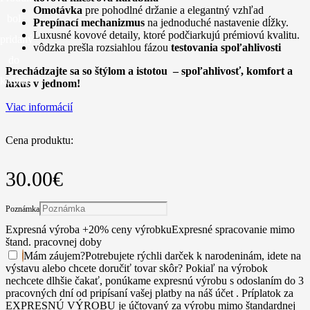
Omotávka
pre pohodlné držanie a elegantný vzhľad
bol
Prepínací mechanizmus
na jednoduché nastavenie dĺžky.
Luxusné kovové detaily, ktoré podčiarkujú prémiovú kvalitu.
pridaný
vôdzka prešla rozsiahlou fázou
testovania spoľahlivosti
do
Prechádzajte sa so štýlom a istotou – spoľahlivosť, komfort a
košíka.
luxus v jednom!
Viac informácií
Cena produktu:
30.00
€
Poznámka
Expresná výroba +20% ceny výrobku
Expresné spracovanie mimo
štand. pracovnej doby
Mám záujem
?
Potrebujete rýchli darček k narodeninám, idete na
výstavu alebo chcete doručiť tovar skôr? Pokiaľ na výrobok
nechcete dlhšie čakať, ponúkame expresnú výrobu s odoslaním do 3
pracovných dní od pripísaní vašej platby na náš účet . Príplatok za
EXPRESNÚ VÝROBU je účtovaný za výrobu mimo štandardnej