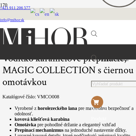
+421 911 206 577
Domovská stránka
SÉRIA MAGIC COLLECTION
info@mihor.sk
Magic Collection vôdzky s omotávkov
Vodítko karamelove prepínacie, MAGIC COLLECTION s čiernou omotávkou
Vodítko karamelove prepínacie,
Products search
MAGIC COLLECTION s čiernou
omotávkou
Katalógové číslo:
VMCO008
Vyrobené z
horolezeckého lana
pre maximálnu bezpečnosť a
Produkt
odolnosť.
Produkt
kovová kliešťová karabina
Omotávka
pre pohodlné držanie a elegantný vzhľad
bol
Prepínací mechanizmus
na jednoduché nastavenie dĺžky.
Luxusné kovové detaily, ktoré podčiarkujú prémiovú kvalitu.