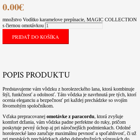
0.00
€
množstvo Vodítko karamelove prepínacie, MAGIC COLLECTION
s čiernou omotávkou
PRIDAŤ DO KOŠÍKA
POPIS PRODUKTU
Predstavujeme vám vôdzku z horolezeckého lana, ktorá kombinuje
štýl, funkčnosť a odolnosť. Táto vôdzka je navrhnutá pre tých, ktorí
ocenia eleganciu a bezpečnosť pri každej prechádzke so svojím
štvornohým spoločníkom.
Vďaka prepracovanej
omotávke z paracordu
, ktorá zvyšuje
komfort držania, vám vôdzka padne perfektne do ruky, pričom
poskytuje pevný úchop aj pri náročnejších podmienkach. Odolné
horolezecké lano zaručuje maximálnu pevnosť a spoľahlivosť, či už
pri mestských prechádzkach alebo dobrodružných výpravách do