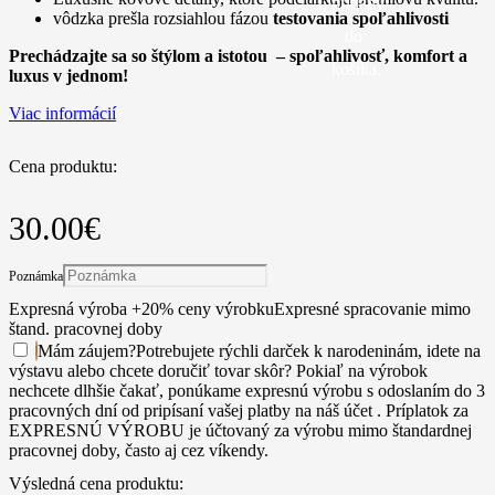
pridaný
vôdzka prešla rozsiahlou fázou
testovania spoľahlivosti
do
Prechádzajte sa so štýlom a istotou – spoľahlivosť, komfort a
košíka.
luxus v jednom!
Viac informácií
Cena produktu:
30.00
€
Poznámka
Expresná výroba +20% ceny výrobku
Expresné spracovanie mimo
štand. pracovnej doby
Mám záujem
?
Potrebujete rýchli darček k narodeninám, idete na
výstavu alebo chcete doručiť tovar skôr? Pokiaľ na výrobok
nechcete dlhšie čakať, ponúkame expresnú výrobu s odoslaním do 3
pracovných dní od pripísaní vašej platby na náš účet . Príplatok za
EXPRESNÚ VÝROBU je účtovaný za výrobu mimo štandardnej
pracovnej doby, často aj cez víkendy.
Výsledná cena produktu: