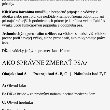
prírody.
Kliešťová karabína
umožňuje bezpečné pripojenie vôdzky k
obojku alebo postroju kde nedôjde k samovoľnému odopnutiu ani
pri najnáročnejších podmienkach pritom je karabína veľmi ľahká s
vynikajúcou funkčnosťou pripnutia a odopnutia psa.
Jednoduchým posunutím uzlíkov
na vôdzke si nadstavíš vôdzku
presne podľa tvojej výšky, alebo presne tak, ako to vyhovuje práve
tebe.
Dĺžka vôdzky je 2,4 m priemer lana 10 mm
AKO SPRÁVNE ZMERAŤ PSA?
Obojok: bod A | Postroj: bod A, B, C | Náhubok: bod E, F
A:
Obvod krku
B:
Dĺžka hrude – za prednými nohami nechať medzeru 5cm
C:
Obvod hrudníku