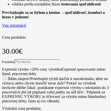
vôdzka prešla rozsiahlou fázou
testovania spoľahlivosti
bol
Prechádzajte sa so štýlom a istotou – spoľahlivosť, komfort a
pridaný
luxus v jednom!
do
Viac informácií
košíka.
Cena produktu:
30.00
€
Poznámka
Expresná výroba +20% ceny výrobku
Expresné spracovanie mimo
štand. pracovnej doby
Mám záujem
?
Potrebujete rýchli darček k narodeninám, idete na
výstavu alebo chcete doručiť tovar skôr? Pokiaľ na výrobok
nechcete dlhšie čakať, ponúkame expresnú výrobu s odoslaním do 3
pracovných dní od pripísaní vašej platby na náš účet . Príplatok za
EXPRESNÚ VÝROBU je účtovaný za výrobu mimo štandardnej
pracovnej doby, často aj cez víkendy.
Výsledná cena produktu: