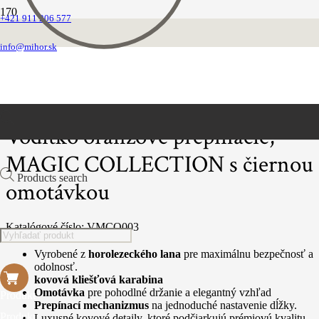
+421 911 206 577
Domovská stránka
SÉRIA MAGIC COLLECTION
info@mihor.sk
Magic Collection vôdzky s omotávkov
Vodítko oranžové prepínacie, MAGIC COLLECTION s čiernou omotávkou
Vodítko oranžové prepínacie,
MAGIC COLLECTION s čiernou
Products search
omotávkou
Katalógové číslo:
VMCO003
Vyrobené z
horolezeckého lana
pre maximálnu bezpečnosť a
odolnosť.
kovová kliešťová karabina
Omotávka
pre pohodlné držanie a elegantný vzhľad
Produkt
Prepínací mechanizmus
na jednoduché nastavenie dĺžky.
Produkt
Luxusné kovové detaily, ktoré podčiarkujú prémiovú kvalitu.