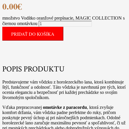
0.00
€
množstvo Vodítko oranžové prepínacie, MAGIC COLLECTION s
čiernou omotávkou
PRIDAŤ DO KOŠÍKA
POPIS PRODUKTU
Predstavujeme vám vôdzku z horolezeckého lana, ktorá kombinuje
štýl, funkčnosť a odolnosť. Táto vôdzka je navrhnutá pre tých, ktorí
ocenia eleganciu a bezpečnosť pri každej prechádzke so svojím
štvornohým spoločníkom.
Vďaka prepracovanej
omotávke z paracordu
, ktorá zvyšuje
komfort držania, vám vôdzka padne perfektne do ruky, pričom
poskytuje pevný úchop aj pri náročnejších podmienkach. Odolné
horolezecké lano zaručuje maximálnu pevnosť a spoľahlivosť, či už
pri mestských prechádzkach alebo dobrodružných výpravách do