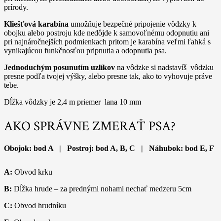
prírody.
Kliešťová karabína
umožňuje bezpečné pripojenie vôdzky k
obojku alebo postroju kde nedôjde k samovoľnému odopnutiu ani
pri najnáročnejších podmienkach pritom je karabína veľmi ľahká s
vynikajúcou funkčnosťou pripnutia a odopnutia psa.
Jednoduchým posunutím uzlíkov
na vôdzke si nadstavíš vôdzku
presne podľa tvojej výšky, alebo presne tak, ako to vyhovuje práve
tebe.
Dĺžka vôdzky je 2,4 m priemer lana 10 mm
AKO SPRÁVNE ZMERAŤ PSA?
Obojok: bod A | Postroj: bod A, B, C | Náhubok: bod E, F
A:
Obvod krku
B:
Dĺžka hrude – za prednými nohami nechať medzeru 5cm
C:
Obvod hrudníku