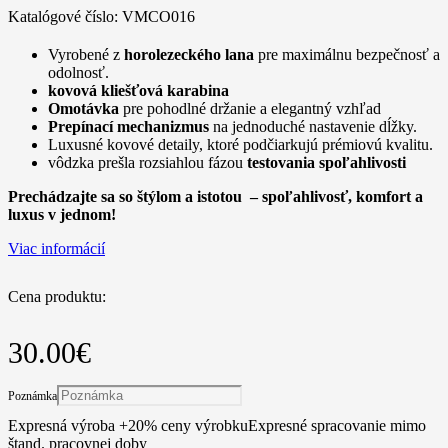
Katalógové číslo:
VMCO016
Vyrobené z
horolezeckého lana
pre maximálnu bezpečnosť a
odolnosť.
kovová kliešťová karabina
Omotávka
pre pohodlné držanie a elegantný vzhľad
Prepínací mechanizmus
na jednoduché nastavenie dĺžky.
Luxusné kovové detaily, ktoré podčiarkujú prémiovú kvalitu.
vôdzka prešla rozsiahlou fázou
testovania spoľahlivosti
Prechádzajte sa so štýlom a istotou – spoľahlivosť, komfort a
luxus v jednom!
Viac informácií
Cena produktu:
30.00
€
Poznámka
Expresná výroba +20% ceny výrobku
Expresné spracovanie mimo
štand. pracovnej doby