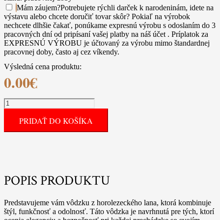
Mám záujem
?
Potrebujete rýchli darček k narodeninám, idete na
výstavu alebo chcete doručiť tovar skôr? Pokiaľ na výrobok
nechcete dlhšie čakať, ponúkame expresnú výrobu s odoslaním do 3
pracovných dní od pripísaní vašej platby na náš účet . Príplatok za
EXPRESNÚ VÝROBU je účtovaný za výrobu mimo štandardnej
pracovnej doby, často aj cez víkendy.
Výsledná cena produktu:
0.00
€
množstvo
Vodítko
PRIDAŤ DO KOŠÍKA
vínové
prepínacie,
MAGIC
COLLECTION
s
hnedou
omotávkou
POPIS PRODUKTU
Predstavujeme vám vôdzku z horolezeckého lana, ktorá kombinuje
štýl, funkčnosť a odolnosť. Táto vôdzka je navrhnutá pre tých, ktorí