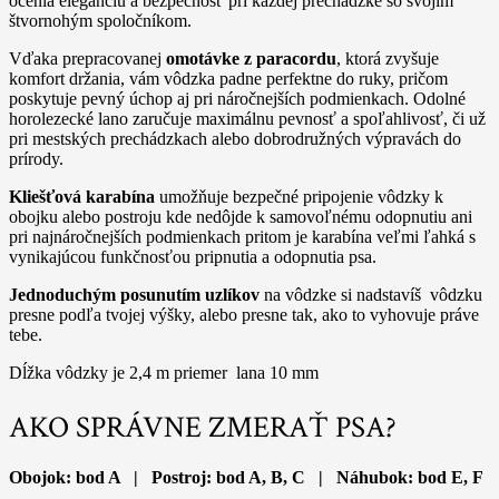
ocenia eleganciu a bezpečnosť pri každej prechádzke so svojím
štvornohým spoločníkom.
Vďaka prepracovanej
omotávke z paracordu
, ktorá zvyšuje
komfort držania, vám vôdzka padne perfektne do ruky, pričom
poskytuje pevný úchop aj pri náročnejších podmienkach. Odolné
horolezecké lano zaručuje maximálnu pevnosť a spoľahlivosť, či už
pri mestských prechádzkach alebo dobrodružných výpravách do
prírody.
Kliešťová karabína
umožňuje bezpečné pripojenie vôdzky k
obojku alebo postroju kde nedôjde k samovoľnému odopnutiu ani
pri najnáročnejších podmienkach pritom je karabína veľmi ľahká s
vynikajúcou funkčnosťou pripnutia a odopnutia psa.
Jednoduchým posunutím uzlíkov
na vôdzke si nadstavíš vôdzku
presne podľa tvojej výšky, alebo presne tak, ako to vyhovuje práve
tebe.
Dĺžka vôdzky je 2,4 m priemer lana 10 mm
AKO SPRÁVNE ZMERAŤ PSA?
Obojok: bod A | Postroj: bod A, B, C | Náhubok: bod E, F