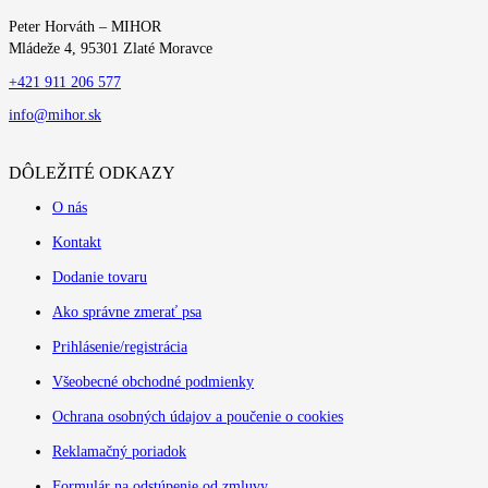
Peter Horváth – MIHOR
Mládeže 4, 95301 Zlaté Moravce
+421 911 206 577
info@mihor.sk
DÔLEŽITÉ ODKAZY
O nás
Kontakt
Dodanie tovaru
Ako správne zmerať psa
Prihlásenie/registrácia
Všeobecné obchodné podmienky
Ochrana osobných údajov a poučenie o cookies
Reklamačný poriadok
Formulár na odstúpenie od zmluvy