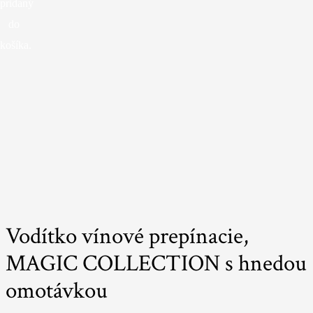
pridaný
do
košíka.
Vodítko vínové prepínacie,
MAGIC COLLECTION s hnedou
omotávkou