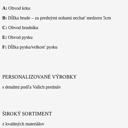
A:
Obvod krku
B:
Dĺžka hrude – za prednými nohami nechať medzeru 5cm
C:
Obvod hrudníku
E:
Obvod pysku
F:
Dĺžka pysku/velkosť pysku
PERSONALIZOVANÉ VÝROBKY
s detailmi podľa Vašich predstáv
ŠIROKÝ SORTIMENT
z kvalitných materiálov