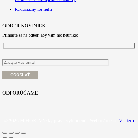
Reklamačný formulár
ODBER NOVINIEK
Prihláste sa na odber, aby vám nić neuniklo
ODPORÚČAME
© 2026 MiHOR. Všetky práva vyhradené.| Web máme od
Visitero