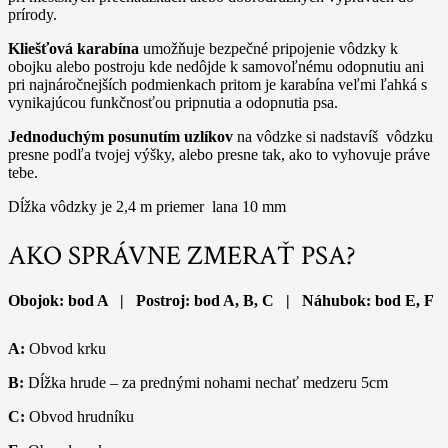
prírody.
Kliešťová karabína
umožňuje bezpečné pripojenie vôdzky k
obojku alebo postroju kde nedôjde k samovoľnému odopnutiu ani
pri najnáročnejších podmienkach pritom je karabína veľmi ľahká s
vynikajúcou funkčnosťou pripnutia a odopnutia psa.
Jednoduchým posunutím uzlíkov
na vôdzke si nadstavíš vôdzku
presne podľa tvojej výšky, alebo presne tak, ako to vyhovuje práve
tebe.
Dĺžka vôdzky je 2,4 m priemer lana 10 mm
AKO SPRÁVNE ZMERAŤ PSA?
Obojok: bod A | Postroj: bod A, B, C | Náhubok: bod E, F
A:
Obvod krku
B:
Dĺžka hrude – za prednými nohami nechať medzeru 5cm
C:
Obvod hrudníku