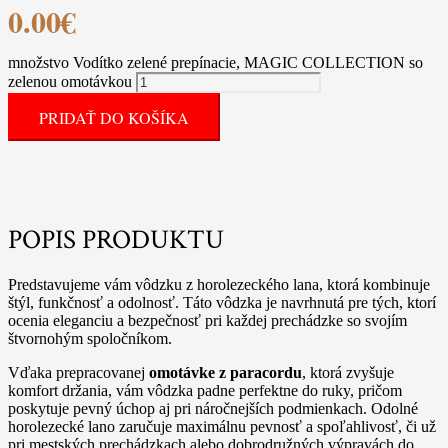
0.00
€
množstvo Vodítko zelené prepínacie, MAGIC COLLECTION so
zelenou omotávkou
PRIDAŤ DO KOŠÍKA
POPIS PRODUKTU
Predstavujeme vám vôdzku z horolezeckého lana, ktorá kombinuje
štýl, funkčnosť a odolnosť. Táto vôdzka je navrhnutá pre tých, ktorí
ocenia eleganciu a bezpečnosť pri každej prechádzke so svojím
štvornohým spoločníkom.
Vďaka prepracovanej
omotávke z paracordu
, ktorá zvyšuje
komfort držania, vám vôdzka padne perfektne do ruky, pričom
poskytuje pevný úchop aj pri náročnejších podmienkach. Odolné
horolezecké lano zaručuje maximálnu pevnosť a spoľahlivosť, či už
pri mestských prechádzkach alebo dobrodružných výpravách do