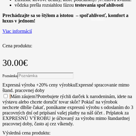
pridaný
vôdzka prešla rozsiahlou fázou
testovania spoľahlivosti
do
Prechádzajte sa so štýlom a istotou – spoľahlivosť, komfort a
košíka.
luxus v jednom!
Viac informácií
Cena produktu:
30.00
€
Poznámka
Expresná výroba +20% ceny výrobku
Expresné spracovanie mimo
štand. pracovnej doby
Mám záujem
?
Potrebujete rýchli darček k narodeninám, idete na
výstavu alebo chcete doručiť tovar skôr? Pokiaľ na výrobok
nechcete dlhšie čakať, ponúkame expresnú výrobu s odoslaním do 3
pracovných dní od pripísaní vašej platby na náš účet . Príplatok za
EXPRESNÚ VÝROBU je účtovaný za výrobu mimo štandardnej
pracovnej doby, často aj cez víkendy.
Výsledná cena produktu: