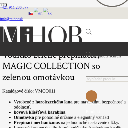
+421 911 206 577
Domovská stránka
SÉRIA MAGIC COLLECTION
info@mihor.sk
Magic Collection vôdzky s omotávkov
Vodítko zelené prepínacie, MAGIC COLLECTION so zelenou omotávkou
Vodítko zelené prepínacie,
Products search
MAGIC COLLECTION so
zelenou omotávkou
Katalógové číslo:
VMCO011
Vyrobené z
horolezeckého lana
pre maximálnu bezpečnosť a
Produkt
odolnosť.
Produkt
kovová kliešťová karabina
Omotávka
pre pohodlné držanie a elegantný vzhľad
bol
Prepínací mechanizmus
na jednoduché nastavenie dĺžky.
Luxusné kovové detaily, ktoré podčiarkujú prémiovú kvalitu.