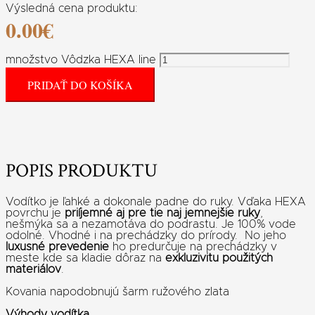
Výsledná cena produktu:
0.00
€
množstvo Vôdzka HEXA line
PRIDAŤ DO KOŠÍKA
POPIS PRODUKTU
Vodítko je ľahké a dokonale padne do ruky. Vďaka HEXA
povrchu je
priíjemné aj pre tie naj jemnejšie ruky
,
nešmýka sa a nezamotáva do podrastu. Je 100% vode
odolné. Vhodné i na prechádzky do prírody. No jeho
luxusné prevedenie
ho predurčuje na prechádzky v
meste kde sa kladie dôraz na
exkluzivitu použitých
materiálov
.
Kovania napodobnujú šarm ružového zlata
Výhody vodítka