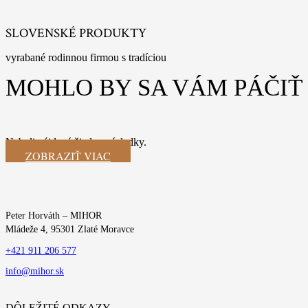
SLOVENSKÉ PRODUKTY
vyrabané rodinnou firmou s tradíciou
MOHLO BY SA VÁM PÁČIŤ
Neboli nájdené žiadne výsledky.
ZOBRAZIŤ VIAC
Peter Horváth – MIHOR
Mládeže 4, 95301 Zlaté Moravce
+421 911 206 577
info@mihor.sk
DÔLEŽITÉ ODKAZY