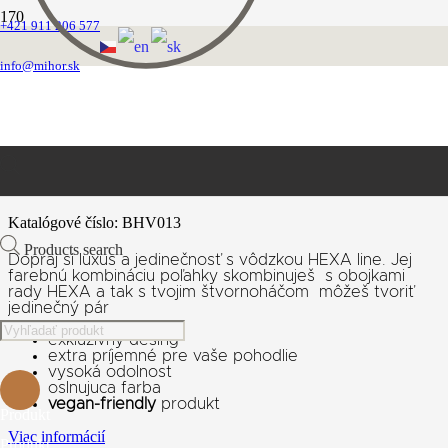
+421 911 206 577
Domovská stránka
Vodítka
info@mihor.sk
Biothane hexa vôdzky
Vôdzka HEXA line
Vôdzka HEXA line
Katalógové číslo:
BHV013
Products search
Dopraj si luxus a jedinečnosť s vôdzkou HEXA line. Jej
farebnú kombináciu poľahky skombinuješ s obojkami
rady HEXA a tak s tvojim štvornoháčom môžeš tvoriť
jedinečný pár
exkluzivny desing
extra príjemné pre vaše pohodlie
vysoká odolnost
oslnujuca farba
vegan-friendly
produkt
Produkt
Viac informácií
Produkt