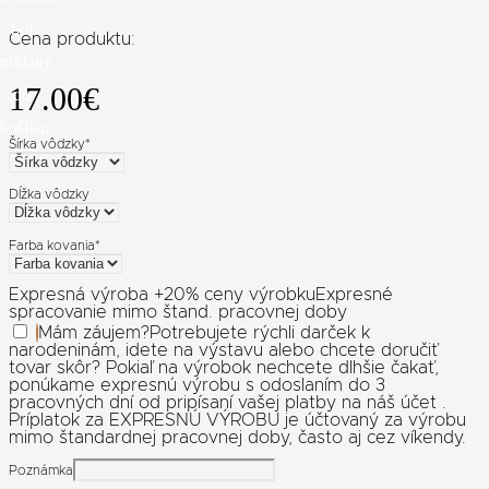
bol
Cena produktu:
pridaný
17.00
€
do
košíka.
Šírka vôdzky
*
Dĺžka vôdzky
Farba kovania
*
Expresná výroba +20% ceny výrobku
Expresné
spracovanie mimo štand. pracovnej doby
Mám záujem
?
Potrebujete rýchli darček k
narodeninám, idete na výstavu alebo chcete doručiť
tovar skôr? Pokiaľ na výrobok nechcete dlhšie čakať,
ponúkame expresnú výrobu s odoslaním do 3
pracovných dní od pripísaní vašej platby na náš účet .
Príplatok za EXPRESNÚ VÝROBU je účtovaný za výrobu
mimo štandardnej pracovnej doby, často aj cez víkendy.
Poznámka