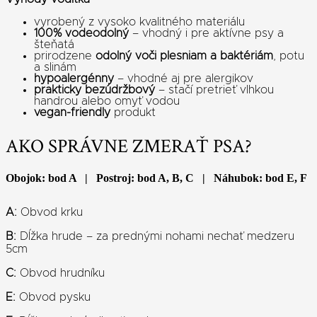
vyrobený z vysoko kvalitného materiálu
100% vodeodolný
– vhodný i pre aktívne psy a
šteňatá
prirodzene
odolný voči plesniam a baktériám
, potu
a slinám
hypoalergénny
– vhodné aj pre alergikov
prakticky bezúdržbový
– stačí pretrieť vlhkou
handrou alebo omyť vodou
vegan-friendly
produkt
AKO SPRÁVNE ZMERAŤ PSA?
Obojok: bod A | Postroj: bod A, B, C | Náhubok: bod E, F
A:
Obvod krku
B:
Dĺžka hrude – za prednými nohami nechať medzeru
5cm
C:
Obvod hrudníku
E:
Obvod pysku