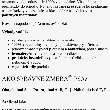
nezamotáva do podrastu. Je 100% vode odolné. Vhodné i na
prechádzky do prírody. No jeho
luxusné prevedenie
ho predurčuje
na prechádzky v meste kde sa kladie dôraz na
exkluzivitu
použitých materiálov
.
Kovania napodobnujú šarm ružového zlata
Výhody vodítka
vyrobený z vysoko kvalitného materiálu
100% vodeodolný
– vhodný i pre aktívne psy a šteňatá
prirodzene
odolný voči plesniam a baktériám
, potu a slinám
hypoalergénny
– vhodné aj pre alergikov
prakticky bezúdržbový
– stačí pretrieť vlhkou handrou
alebo omyť vodou
vegan-friendly
produkt
AKO SPRÁVNE ZMERAŤ PSA?
Obojok: bod A | Postroj: bod A, B, C | Náhubok: bod E, F
A:
Obvod krku
B:
Dĺžka hrude – za prednými nohami nechať medzeru 5cm