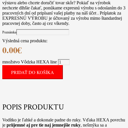
výstavu alebo chcete doručiť tovar skôr? Pokiaľ na výrobok
nechcete dlhšie čakať, ponúkame expresnú výrobu s odoslaním do 3
pracovných dní od pripísaní vašej platby na náš účet . Príplatok za
EXPRESNÚ VÝROBU je účtovaný za výrobu mimo štandardnej
pracovnej doby, často aj cez víkendy.
Poznámka
Výsledná cena produktu:
0.00
€
množstvo Vôdzka HEXA line
PRIDAŤ DO KOŠÍKA
POPIS PRODUKTU
Vodítko je ľahké a dokonale padne do ruky. Vďaka HEXA povrchu
je
priíjemné aj pre tie naj jemnejšie ruky
, nešmýka sa a