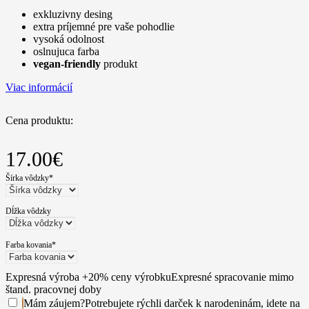
exkluzivny desing
extra príjemné pre vaše pohodlie
vysoká odolnost
oslnujuca farba
vegan-friendly
produkt
Viac informácií
Cena produktu:
17.00
€
Šírka vôdzky
*
Dĺžka vôdzky
Farba kovania
*
Expresná výroba +20% ceny výrobku
Expresné spracovanie mimo
štand. pracovnej doby
Mám záujem
?
Potrebujete rýchli darček k narodeninám, idete na