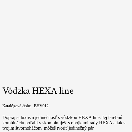
Vôdzka HEXA line
Katalógové číslo:
BHV012
Dopraj si luxus a jedinečnosť s vôdzkou HEXA line. Jej farebnú
kombináciu poľahky skombinuješ s obojkami rady HEXA a tak s
tvojim štvornoháčom môžeš tvoriť jedinečný pár