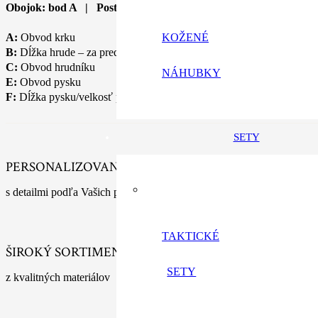
Obojok: bod A | Postroj: bod A, B, C | Náhubok: bod E, F
KOŽENÉ
A:
Obvod krku
B:
Dĺžka hrude – za prednými nohami nechať medzeru 5cm
C:
Obvod hrudníku
NÁHUBKY
E:
Obvod pysku
F:
Dĺžka pysku/velkosť pysku
SETY
PERSONALIZOVANÉ VÝROBKY
s detailmi podľa Vašich predstáv
TAKTICKÉ
ŠIROKÝ SORTIMENT
SETY
z kvalitných materiálov