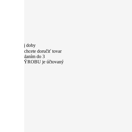
nd. pracovnej doby
ýstavu alebo chcete doručiť tovar
výrobu s odoslaním do 3
k za EXPRESNÚ VÝROBU je účtovaný