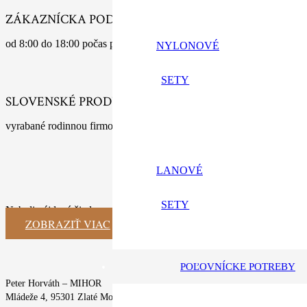
ZÁKAZNÍCKA PODPORA
od 8:00 do 18:00 počas pracovných dní
NYLONOVÉ
SETY
SLOVENSKÉ PRODUKTY
vyrabané rodinnou firmou s tradíciou
LANOVÉ
SETY
Neboli nájdené žiadne výsledky.
ZOBRAZIŤ VIAC
POĽOVNÍCKE POTREBY
Peter Horváth – MIHOR
Mládeže 4, 95301 Zlaté Moravce