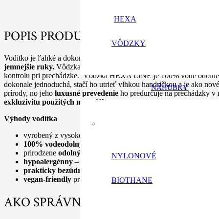
HEXA
POPIS PRODUKTU
VÔDZKY
Vodítko je ľahké a dokonale padne do ruky. Vďaka HEXA povrchu 
jemnejšie ruky.
Vôdzka sa vám v rukách nešmýka a nenasiakne vodo
kontrolu pri prechádzke. Vôdzka HEXA LINE je 100% vode odolné, a
dokonale jednoduchá, stačí ho utrieť vlhkou handričkou a je ako nov
NÁHUBKY
prírody, no jeho
luxusné prevedenie
ho predurčuje na prechádzky v m
exkluzivitu použitých materiálov
.
Výhody vodítka
vyrobený z vysoko kvalitného materiálu
100% vodeodolný
– vhodný i pre aktívne psy
prirodzene
odolný voči plesniam a baktériám
, potu a slinám
NYLONOVÉ
hypoalergénny
– vhodné aj pre alergikov
prakticky bezúdržbový
– stačí pretrieť vlhkou handrou aleb
vegan-friendly
produkt
BIOTHANE
AKO SPRÁVNE ZMERAŤ PSA?