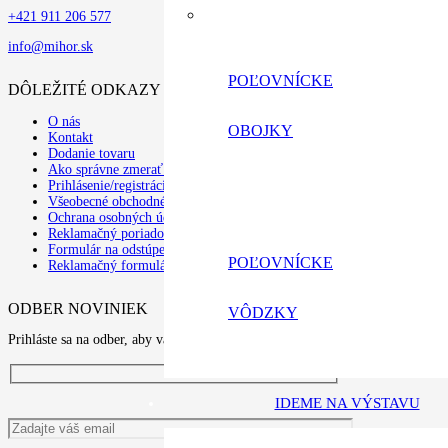
+421 911 206 577
info@mihor.sk
POĽOVNÍCKE
DÔLEŽITÉ ODKAZY
O nás
OBOJKY
Kontakt
Dodanie tovaru
Ako správne zmerať psa
Prihlásenie/registrácia
Všeobecné obchodné podmienky
Ochrana osobných údajov a poučenie o cookies
Reklamačný poriadok
Formulár na odstúpenie od zmluvy
POĽOVNÍCKE
Reklamačný formulár
ODBER NOVINIEK
VÔDZKY
Prihláste sa na odber, aby vám nić neuniklo
IDEME NA VÝSTAVU