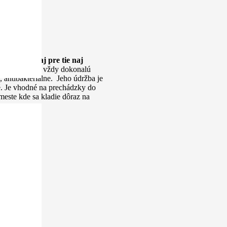
je
priíjemné aj pre tie naj
u a tak máte vždy dokonalú
ntibakteriálne. Jeho údržba je
é. Je vhodné na prechádzky do
este kde sa kladie dôraz na
o omyť vodou