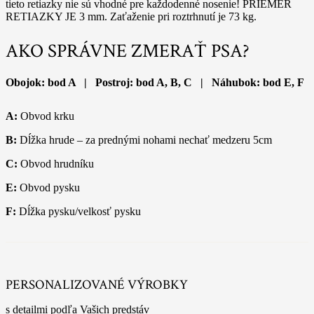
tieto retiazky nie sú vhodné pre každodenné nosenie! PRIEMER
RETIAZKY JE 3 mm. Zaťaženie pri roztrhnutí je 73 kg.
AKO SPRÁVNE ZMERAŤ PSA?
Obojok: bod A | Postroj: bod A, B, C | Náhubok: bod E, F
A:
Obvod krku
B:
Dĺžka hrude – za prednými nohami nechať medzeru 5cm
C:
Obvod hrudníku
E:
Obvod pysku
F:
Dĺžka pysku/velkosť pysku
PERSONALIZOVANÉ VÝROBKY
s detailmi podľa Vašich predstáv