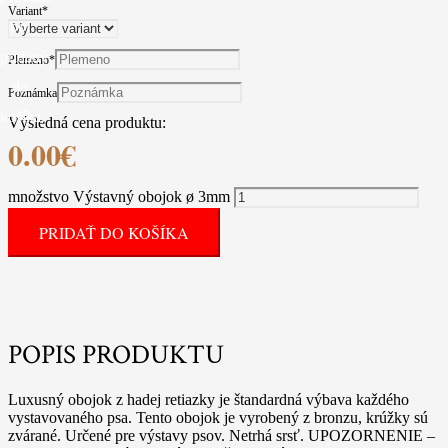
Variant
*
bol
pridaný
Plemeno
*
do
Poznámka
košíka.
Výsledná cena produktu:
0.00
€
množstvo Výstavný obojok ø 3mm
PRIDAŤ DO KOŠÍKA
POPIS PRODUKTU
Luxusný obojok z hadej retiazky je štandardná výbava každého
vystavovaného psa. Tento obojok je vyrobený z bronzu, krúžky sú
zvárané. Určené pre výstavy psov. Netrhá srsť. UPOZORNENIE –