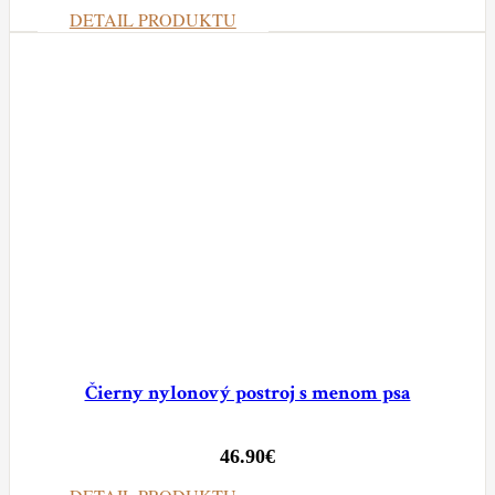
DETAIL PRODUKTU
Čierny nylonový postroj s menom psa
46.90
€