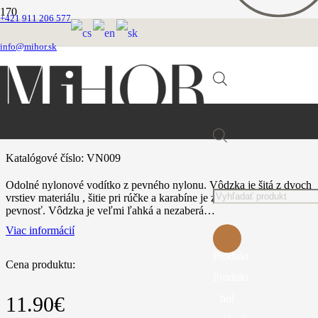
+421 911 206 577
Domovská stránka
Vodítka
info@mihor.sk
Vôdzky nylonové ploché
Žltá vôdzka s plocheho nylonu
Žltá vôdzka s plocheho nylonu
Products
Katalógové číslo:
VN009
Odolné nylonové vodítko z pevného nylonu. Vôdzka je šitá z dvoch
search
vrstiev materiálu , šitie pri rúčke a karabíne je zosilnené pre vysokú
pevnosť. Vôdzka je veľmi ľahká a nezaberá…
Viac informácií
Produkt
Cena produktu:
Produkt
bol
11.90
€