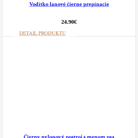
Vodítko lanové čierne prepínacie
24.90
€
DETAIL PRODUKTU
Čierny nylonový postroj s menom psa