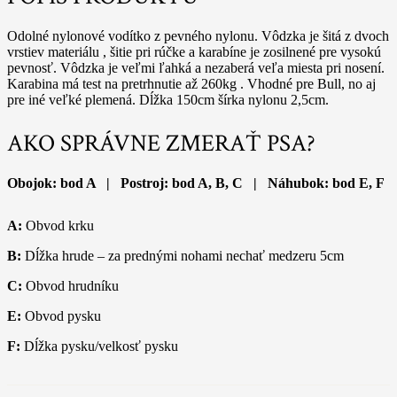
Odolné nylonové vodítko z pevného nylonu. Vôdzka je šitá z dvoch
vrstiev materiálu , šitie pri rúčke a karabíne je zosilnené pre vysokú
pevnosť. Vôdzka je veľmi ľahká a nezaberá veľa miesta pri nosení.
Karabina má test na pretrhnutie až 260kg . Vhodné pre Bull, no aj
pre iné veľké plemená. Dĺžka 150cm šírka nylonu 2,5cm.
AKO SPRÁVNE ZMERAŤ PSA?
Obojok: bod A | Postroj: bod A, B, C | Náhubok: bod E, F
A:
Obvod krku
B:
Dĺžka hrude – za prednými nohami nechať medzeru 5cm
C:
Obvod hrudníku
E:
Obvod pysku
F:
Dĺžka pysku/velkosť pysku