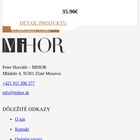
35.90
€
DETAIL PRODUKTU
ZOBRAZIŤ VIAC
Peter Horváth – MIHOR
Mládeže 4, 95301 Zlaté Moravce
+421 911 206 577
info@mihor.sk
DÔLEŽITÉ ODKAZY
O nás
Kontakt
Dodanie tovaru