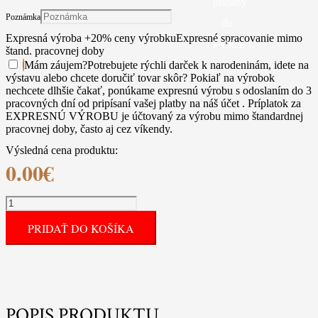
pridaný
Poznámka
do
Expresná výroba +20% ceny výrobku
Expresné spracovanie mimo
košíka.
štand. pracovnej doby
Mám záujem
?
Potrebujete rýchli darček k narodeninám, idete na
výstavu alebo chcete doručiť tovar skôr? Pokiaľ na výrobok
nechcete dlhšie čakať, ponúkame expresnú výrobu s odoslaním do 3
pracovných dní od pripísaní vašej platby na náš účet . Príplatok za
EXPRESNÚ VÝROBU je účtovaný za výrobu mimo štandardnej
pracovnej doby, často aj cez víkendy.
Výsledná cena produktu:
0.00
€
množstvo
Žltá
PRIDAŤ DO KOŠÍKA
vôdzka
s
plocheho
nylonu
POPIS PRODUKTU