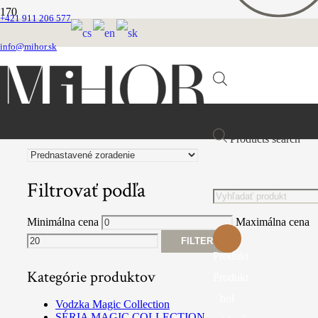
+421 911 206 577
Retiazkové obojky
info@mihor.sk
FILTROVAŤ PRODUKTY
Products search
Filtrovať podľa
Minimálna cena
Maximálna cena
FILTER
Produkt
Kategórie produktov
Produkt
bol
Vodzka Magic Collection
SÉRIA MAGIC COLLECTION