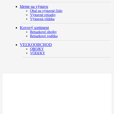
Ideme na výstavu
Obal na výstavné číslo
Výstavné retiazky
Výstavná vôdzka
Kovový sortiment
Retiazkové obojky
Retiazkové vodítka
VEĽKOOBCHOD
OBOJKY
VÔDZKY