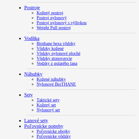
Postroje
Kožený postroj
Postroj nylonový
Postroj nylonový s výšivkou
Weight Pull postroj
Vodítka
Biothane hexa vôdzky
Vôdzky kožené
Vôdzky nylonové ploché
Vôdzky stopovavcie
Vodzky z gulatého lana
Náhubky
Kožené náhubky
Nylonové BioTHANE
Sety
Taktické sety
Kožený set
Nylonový set
Lanové sety
Poľovnícke potreby
Poľovnícke obojky
Poľovnícke vôdzky