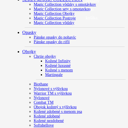
pridaný
Magic Collection vôdzky s omotávkov
do
Magic Collection sety s omotavkou
Magic Collection Obojky
košíka.
Magic Collection Postroje
Magic Collection vôdzky
Opasky
Pánske opasky do nohavíc
Pánske opasky do riflí
Obojky
Chrtie obojky
Kožené Infinity
Kožené luxusné
Kožené s menom
Martingale
Biothane
Nylonové s výšivkou
Warrior TM s výšivkou
Nylonové
Combat TM
Obojok kožený s výšivkou
Kožené zdobené s menom psa
Kožené zdobené
Kožené nezdobené
Softshellove